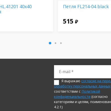
HL.41201 40х40
Петля FL214-04 black
я
515
₽
Я выражаю
согласие на пере
обработку персональных данных
соответствии с
Политикой
конфиденциальности
(согласно
категориям и целям, поименован
4.2.1)