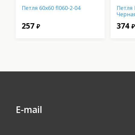
Петля 60х60 fl060-2-04
Петля 
Черна
257
374
₽
₽
E-mail