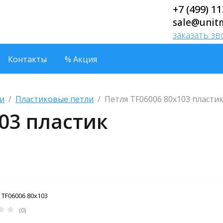
+7 (499) 1
sale@unit
заказать з
Контакты
% Акция
и
  /  
Пластиковые петли
  /  Петля TF06006 80х103 пласти
03 пластик
TF06006 80х103
(0)