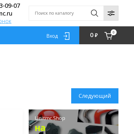
13-09-07
mc.ru
вонок
0
0
₽
Вход
к
Следующий
Unitmc.Shop
на