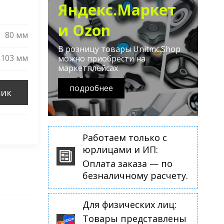
Яндекс.Маркет
и Ozon
80 мм
В розницу товары Unitmc.Shop
103 мм
можно приобрести на
маркетплейсах
подробнее
лик
Работаем только с
юрлицами и ИП:
Оплата заказа — по
безналичному расчету.
Для физических лиц:
Товары представлены