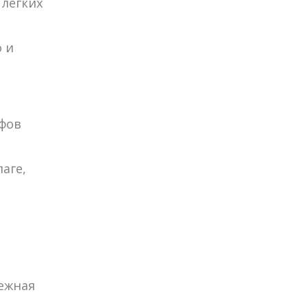
легких
 и
фов
аге,
дежная