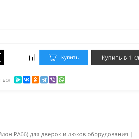
−
Купить в 1 к
Купить
+
ться
йлон PA66) для дверок и люков оборудования |