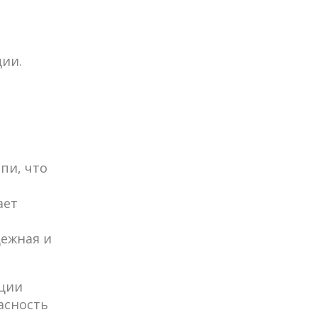
ции.
пи, что
ает
дежная и
ации
асность