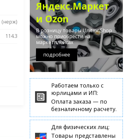
Яндекс.Маркет
и Ozon
 (нерж)
В розницу товары Unitmc.Shop
114.3
можно приобрести на
маркетплейсах
подробнее
Работаем только с
юрлицами и ИП:
Оплата заказа — по
безналичному расчету.
Для физических лиц:
Товары представлены