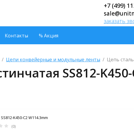
+7 (499) 1
sale@unit
заказать з
Контакты
% Акция
  /  
Цепи конвейерные и модульные ленты
  /  Цепь ста
стинчатая SS812-K450
SS812-K450-C2 W114.3mm
(0)