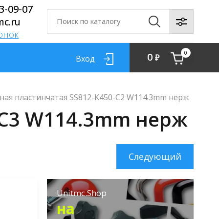
13-09-07
mc.ru
вонок
0
0
₽
Вход
льная пластинчатая SS812-K450-C2 W114.3mm нерж
-C3 W114.3mm нерж
Следующий
Unitmc.Shop
на