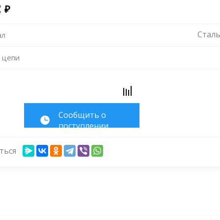
2
₽
Сталь
ал
 цепи
Cообщить о
поступлении
ться