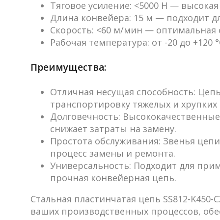
Тяговое усиление
: <5000 Н — высока
Длина конвейера
: 15 м — подходит 
Скорость
: <60 м/мин — оптимальная
Рабочая температура
: от -20 до +12
Преимущества:
Отличная несущая способность
: Цеп
транспортировку тяжелых и хрупких 
Долговечность
: Высококачественные
снижает затраты на замену.
Простота обслуживания
: Звенья цеп
процесс замены и ремонта.
Универсальность
: Подходит для при
прочная конвейерная цепь.
Стальная пластинчатая цепь SS812-K450
ваших производственных процессов, обе