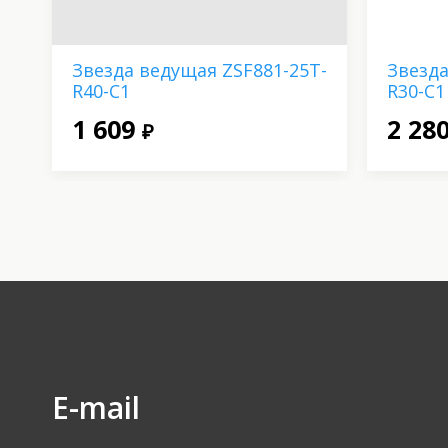
Звезда ведущая ZSF881-25T-
Звезда
R40-C1
R30-C1
1 609
2 28
₽
E-mail