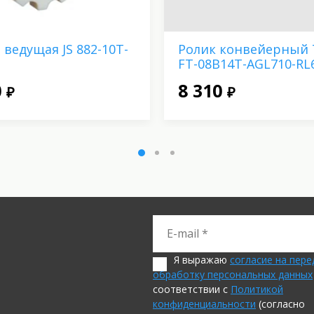
 ведущая JS 882-10T-
Ролик конвейерный 
FT-08B14T-AGL710-RL
0
8 310
₽
₽
Я выражаю
согласие на пере
обработку персональных данных
соответствии с
Политикой
конфиденциальности
(согласно