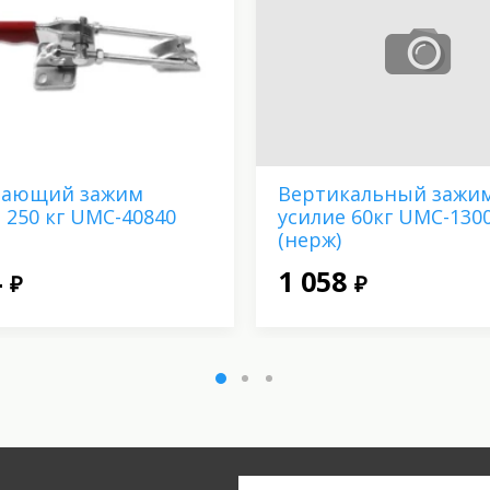
вающий зажим
Вертикальный зажи
 250 кг UMC-40840
усилие 60кг UMC-130
(нерж)
4
1 058
₽
₽