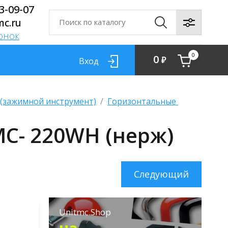
13-09-07
mc.ru
вонок
0
0
₽
Вход
 (зажимной инструмент)
  /  
Горизонтальные 
C- 220WH (нерж)
Следующий
Unitmc.Shop