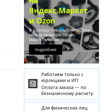
на
Яндекс.Маркет
и Ozon
В розницу товары Unitmc.Shop
можно приобрести на
маркетплейсах
подробнее
Работаем только с
юрлицами и ИП:
Оплата заказа — по
безналичному расчету.
Для физических лиц: