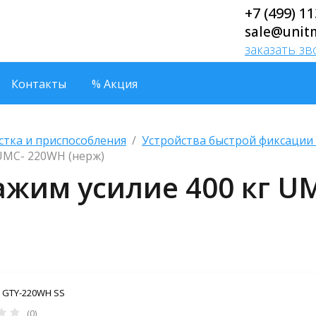
+7 (499) 1
sale@unit
заказать з
Контакты
% Акция
стка и приспособления
  /  
Устройства быстрой фиксации
 UMC- 220WH (нерж)
жим усилие 400 кг UM
GTY-220WH SS
(0)