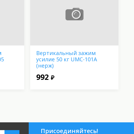
м
Вертикальный зажим
П
05
усилие 50 кг UMC-101A
р
(нерж)
0
992
₽
Присоединяйтесь!