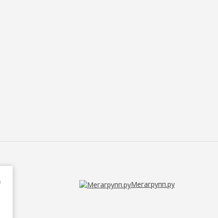
в
Мегагрупп.ру