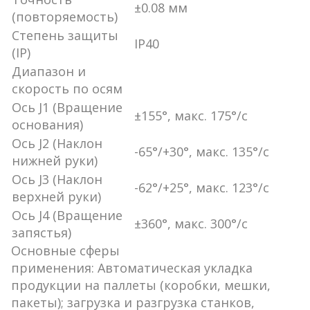
±0.08 мм
(повторяемость)
Степень защиты
IP40
(IP)
Диапазон и
скорость по осям
Ось J1 (Вращение
±155°, макс. 175°/с
основания)
Ось J2 (Наклон
-65°/+30°, макс. 135°/с
нижней руки)
Ось J3 (Наклон
-62°/+25°, макс. 123°/с
верхней руки)
Ось J4 (Вращение
±360°, макс.
300°/с
запястья)
Основные сферы
применения:
Автоматическая укладка
продукции на паллеты (коробки, мешки,
пакеты); загрузка и разгрузка станков,